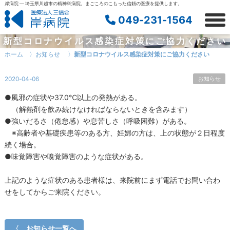
岸病院 — 埼玉県川越市の精神科病院。まごころのこもった信頼の医療を提供します。
049-231-1564
togg
men
新型コロナウイルス感染症対策にご協力ください
ホーム
〉
お知らせ
〉
新型コロナウイルス感染症対策にご協力ください
2020-04-06
お知らせ
●風邪の症状や37.0℃以上の発熱がある。
（解熱剤を飲み続けなければならないときを含みます）
●強いだるさ（倦怠感）や息苦しさ（呼吸困難）がある。
※高齢者や基礎疾患等のある方、妊婦の方は、上の状態が２日程度
続く場合。
●味覚障害や嗅覚障害のような症状がある。
上記のような症状のある患者様は、来院前にまず電話でお問い合わ
せをしてからご来院ください。
〈 お知らせ一覧へ